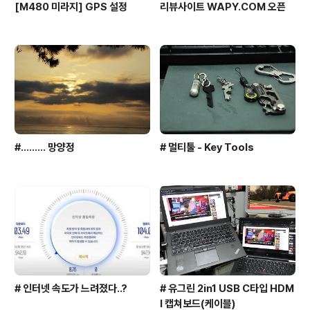
[M480 미라지] GPS 설정
리뷰사이트 WAPY.COM 오픈
#......... 망양정
# 멀티툴 - Key Tools
# 인터넷 속도가 느려졌다..?
# 유그린 2in1 USB C타입 HDM
I 캡쳐보드(케이블)