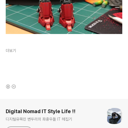
더보기
(새창열림)
로그 정보
Digital Nomad IT Style Life !!
디지털유목민 변두리의 좌충우돌 IT 헤집기