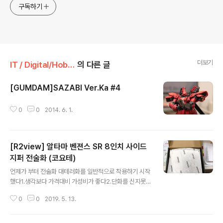
구독하기
더보기
IT / Digital/Hobby
의 다른 글
[GUMDAM]SAZABI Ver.Ka #4
글 내용
0
0
2014. 6. 1.
[R2view] 알타마 벤젼스 SR 8인치 사이드
지퍼 전술화 (코요테)
글 내용
언제가 부터 전술화 대테러화를 일반적으로 착용하기 시작
했다1.생각보다 가격대비 가성비가 좋다2.단화를 신지못하
는 발목보호형으로 괜찮다... 늘 농구화를 고집하던 나에
0
0
2019. 5. 13.
게 새로운 형태에 신발이다 여러가지 전술화 그리고 대테
러화중 특히나 사막화를 조금 고집하게 되었고 1. 생각보
다 가볍다.2. 보기보다 시원하다 그리고 발목잡아주는 형