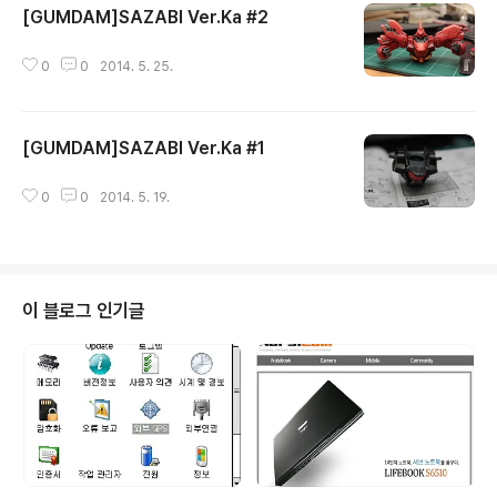
[GUMDAM]SAZABI Ver.Ka #2
식이라 변두리 발목을 잘 잡아준다3. 지퍼방식이라 착탈의
글 내용
간편하다.. 다년간(전술화)를 구입해서 착용하다보니....여
러가지 장단점이 보이기 시작했고 솔직히 가성비가 우선이
0
0
2014. 5. 25.
었다이렇게 이야기하면... 뭐 얼마나 하겠지만 3-5만원 사
이에 제품을 구매해서 꾸준히 착용한다면적어도 7개월에
서 1년 이상을 착용하는거 같다.. 보통 변두리가 좋아하는
[GUMDAM]SAZABI Ver.Ka #1
농구화를 구입하면 12-3만원대가..
글 내용
0
0
2014. 5. 19.
이 블로그 인기글