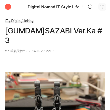
검색하기
Digital Nomad IT Style Life !!
티스토리
IT / Digital/Hobby
[GUMDAM]SAZABI Ver.Ka #
3
the 義氣天秋™
2014. 5. 29. 22:35