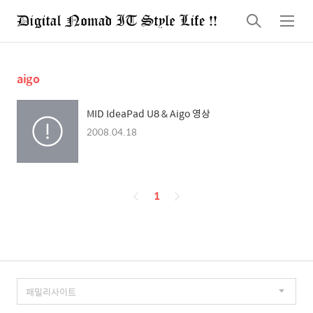
검
메
색
뉴
aigo
MID IdeaPad U8 & Aigo 영상
2008.04.18
페
1
이
징