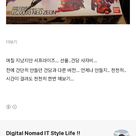
더보기
며칠 지났지만 서프라이즈... 선물..건담 사자비...
전에 간단히 만들던 건담과 다른 버전... 언제나 만들지.. 천천히..
시간이 걸려도 천천히 한번 해보기...
(새창열림)
로그 정보
Digital Nomad IT Style Life !!