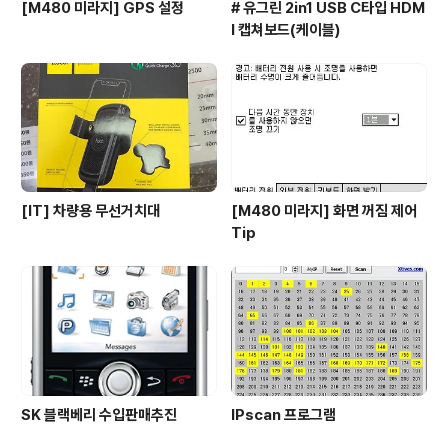
[M480 미라지] GPS 설정
# 유그린 2in1 USB C타입 HDM
I 캡쳐보드(케이블)
[IT] 차량용 무선거치대
[M480 미라지] 화면 꺼짐 제어
Tip
SK 블랙베리 수입판매추진
IPscan 프로그램