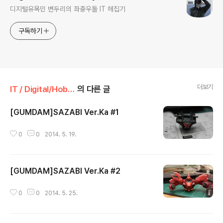
디지털유목민 변두리의 좌충우돌 IT 헤집기
구독하기
더보기
IT / Digital/Hobby
의 다른 글
[GUMDAM]SAZABI Ver.Ka #1
글 내용
0
0
2014. 5. 19.
[GUMDAM]SAZABI Ver.Ka #2
글 내용
0
0
2014. 5. 25.